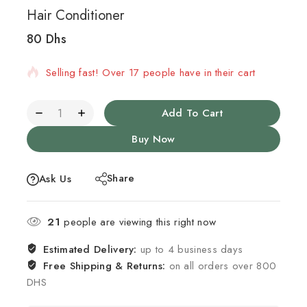
Hair Conditioner
80
Dhs
2 products sold in last 5 hours
Selling fast! Over 17 people have in their cart
Add To Cart
Buy Now
Share
Ask Us
21
people are viewing this right now
Estimated Delivery:
up to 4 business days
Free Shipping & Returns:
on all orders over 800
DHS