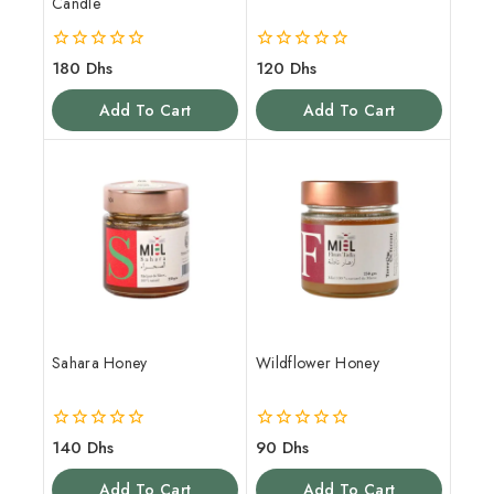
Candle
0
0
180
Dhs
120
Dhs
out
out
of
of
Add To Cart
Add To Cart
5
5
Sahara Honey
Wildflower Honey
0
0
140
Dhs
90
Dhs
out
out
of
of
Add To Cart
Add To Cart