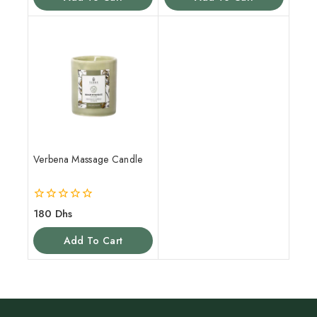
5
5
Verbena Massage Candle
0
180
Dhs
out
of
Add To Cart
5