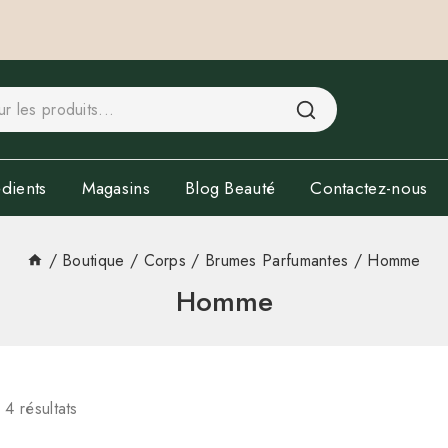
dients
Magasins
Blog Beauté
Contactez-nous
/
Boutique
/
Corps
/
Brumes Parfumantes
/
Homme
Homme
s
4
résultats