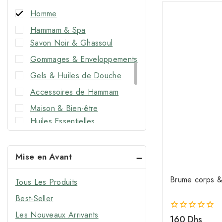
Homme
Hammam & Spa
Savon Noir & Ghassoul
Gommages & Enveloppements
Gels & Huiles de Douche
Accessoires de Hammam
Maison & Bien-être
Huiles Essentielles
Huiles à Brûler
Parfums d’Ambiance
Mise en Avant
Parfums de Maison
Brume corps 
Tous Les Produits
Senteurs Traditionnelles
Best-Seller
Visage
Les Nouveaux Arrivants
Huiles Pures
0
160
Dhs