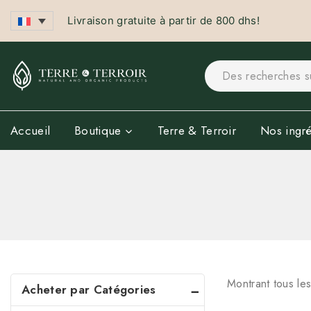
Artisanat
Livraison gratuite à partir de 800 dhs!
Argenterie
Poterie
Accessoires
Cheveux
Shampoings Naturels
Accueil
Boutique
Terre & Terroir
Nos ingré
Soins capillaires
Corps
Laits de Corps
Huiles de Corps
Bougie de Massage
Crèmes
Savons
Montrant tous le
Acheter par Catégories
Brumes Parfumantes
Femme