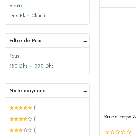
de
Vente
Crèmes Visage
5
Des Plats Chauds
Gommages
Masques
Gels & Démaquillants
Filtre de Prix
Eaux Florales
Tous
Baumes à Lèvres
150
Dhs
–
300
Dhs
Note moyenne
()
Brume corps &
()
()