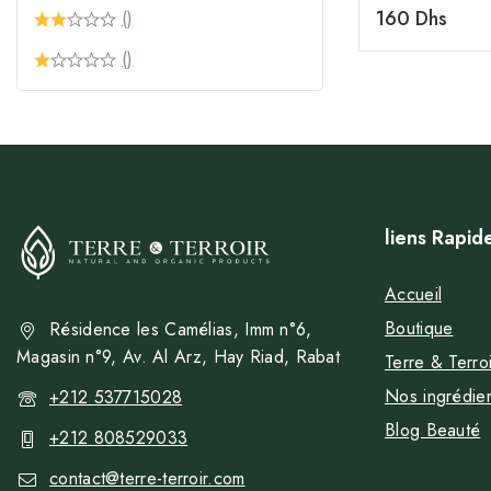
0
160
Dhs
()
de
5
()
liens Rapid
Accueil
Boutique
Résidence les Camélias, Imm n°6,
Magasin n°9, Av. Al Arz, Hay Riad, Rabat
Terre & Terroi
Nos ingrédie
+212 537715028
Blog Beauté
+212 808529033
contact@terre-terroir.com