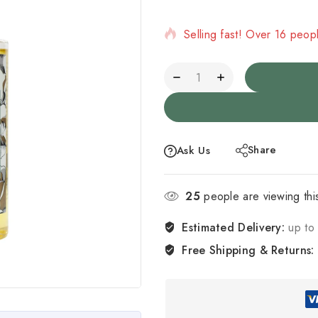
Selling fast! Over 16 peopl
Share
Ask Us
25
people are viewing thi
Estimated Delivery:
up to 
Free Shipping & Returns: