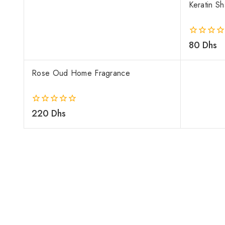
Keratin S
0
80
Dhs
out
of
5
Rose Oud Home Fragrance
0
220
Dhs
out
of
5