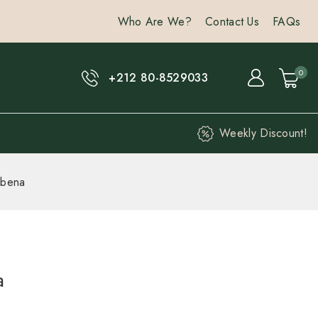
Who Are We?
Contact Us
FAQs
0
+212 80-8529033
Weekly Discount!
rbena
a
ours