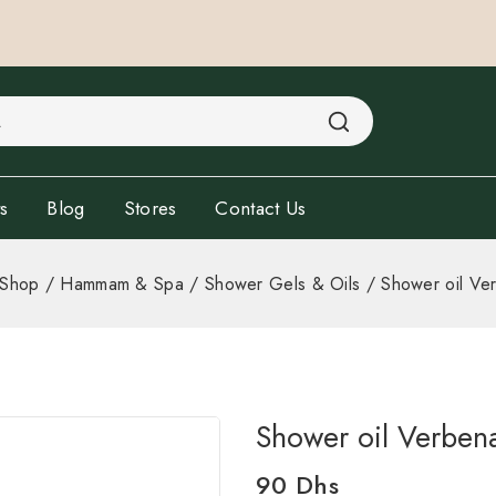
s
Blog
Stores
Contact Us
Shop
/
Hammam & Spa
/
Shower Gels & Oils
/
Shower oil Ve
Shower oil Verben
90
Dhs
6 products sold in last 3 h