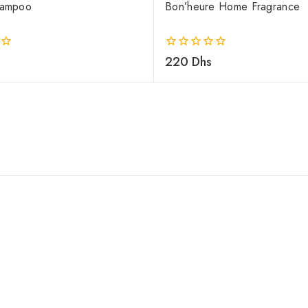
hampoo
Bon’heure Home Fragrance
0
220
Dhs
out
of
5