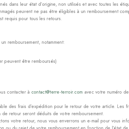
nés dans leur état d’origine, non utilisés et avec toutes les éti
ommagés peuvent ne pas être éligibles à un remboursement comp
t requis pour tous les retours.
ur un remboursement, notamment:
lier peuvent être remboursés)
 nous contacter à
contact@terre-terroir.com
avec votre numéro de 
le des frais d’expédition pour le retour de votre article. Les 
n de retour seront déduits de votre remboursement.
tons votre retour, nous vous enverrons un e-mail pour vous info
 ou du rejet de votre remboursement en fonction de l’état de l’