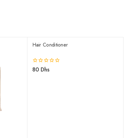
Hair Conditioner
0
80
Dhs
out
of
5