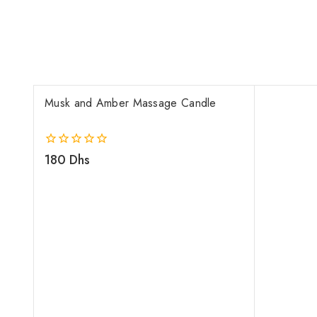
Musk and Amber Massage Candle
0
180
Dhs
out
of
5