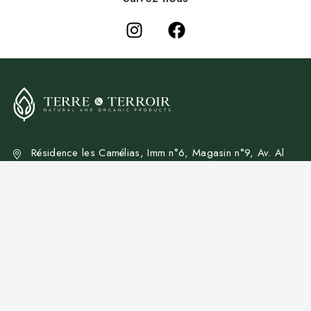
Résidence les Camélias, Imm n°6, Magasin n°9, Av. Al
Arz, Hay Riad, Rabat
+212 537715028
+212 808529033
contact@terre-terroir.com
liens Rapides