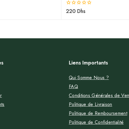
0
220
Dhs
de
5
es
Liens Importants
Qui Somme Nous ?
FAQ
r
Conditions Générales de Ven
nts
Politique de Livraison
Politique de Remboursement
Politique de Confidentialité