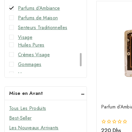
Parfums d’Ambiance
Parfums de Maison
Senteurs Traditionnelles
Visage
Huiles Pures
Crèmes Visage
Gommages
Masques
Gels & Démaquillants
Mise en Avant
Eaux Florales
Baumes à Lèvres
Parfum d’Amb
Tous Les Produits
Best-Seller
Les Nouveaux Arrivants
0
220
Dhs