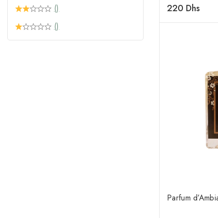
0
220
Dhs
()
de
5
()
Parfum d’Ambi