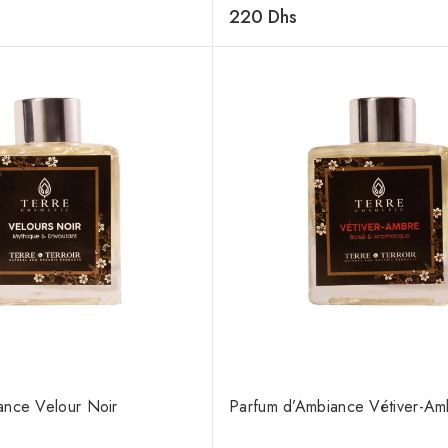
0
220
Dhs
de
5
ance Velour Noir
Parfum d’Ambiance Vétiver-Am