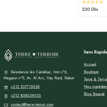
0
220
Dhs
de
5
liens Rapid
Accueil
Boutique
Résidence les Camélias, Imm n°6,
Magasin n°9, Av. Al Arz, Hay Riad, Rabat
Terre & Terroi
Nos ingrédie
+212 537715028
Blog Beauté
+212 808529033
contact@terre-terroir.com