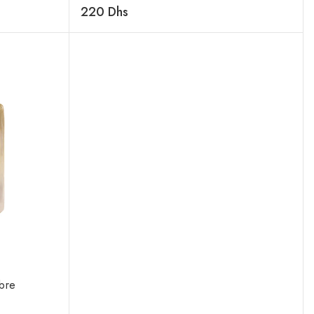
0
220
Dhs
de
5
bre