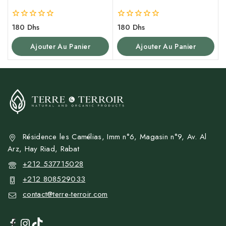
0
0
180
Dhs
180
Dhs
de
de
5
5
Ajouter Au Panier
Ajouter Au Panier
Résidence les Camélias, Imm n°6, Magasin n°9, Av. Al
Arz, Hay Riad, Rabat
+212 537715028
+212 808529033
contact@terre-terroir.com