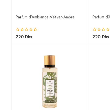
Parfum d’Ambiance Vétiver-Ambre
Parfum d’
0
220
Dhs
0
220
Dhs
de
de
5
5