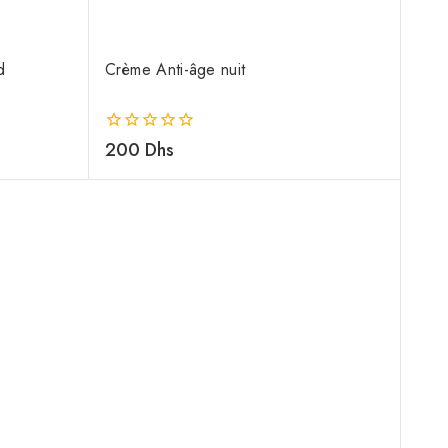
d
Crème Anti-âge nuit
0
200
Dhs
de
5