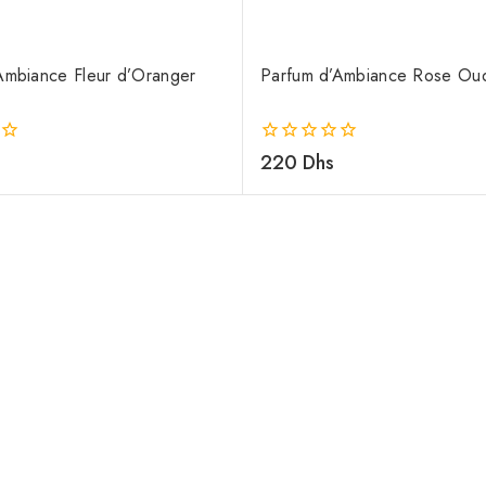
Ambiance Fleur d’Oranger
Parfum d’Ambiance Rose Ou
0
220
Dhs
de
5