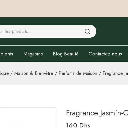
dients
Magasins
Blog Beauté
Contactez-nous
ique
/
Maison & Bien-être
/
Parfums de Maison
/
Fragrance J
Fragrance Jasmin-
160
Dhs
10 produits vendus au cou