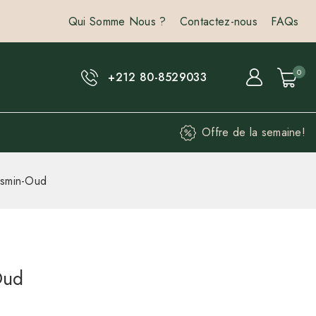
Qui Somme Nous ?
Contactez-nous
FAQs
0
+212 80-8529033
Offre de la semaine!
asmin-Oud
Oud
rs des dernières 4 heures