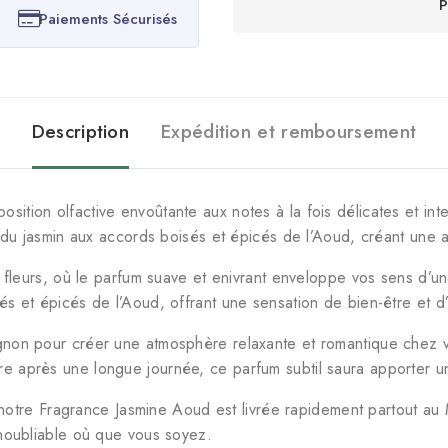
P
Paiements Sécurisés
Description
Expédition et remboursement
tion olfactive envoûtante aux notes à la fois délicates et int
e du jasmin aux accords boisés et épicés de l’Aoud, créant une
n fleurs, où le parfum suave et enivrant enveloppe vos sens d’u
s et épicés de l’Aoud, offrant une sensation de bien-être et d
non pour créer une atmosphère relaxante et romantique chez v
 après une longue journée, ce parfum subtil saura apporter u
, notre Fragrance Jasmine Aoud est livrée rapidement partout au
inoubliable où que vous soyez.