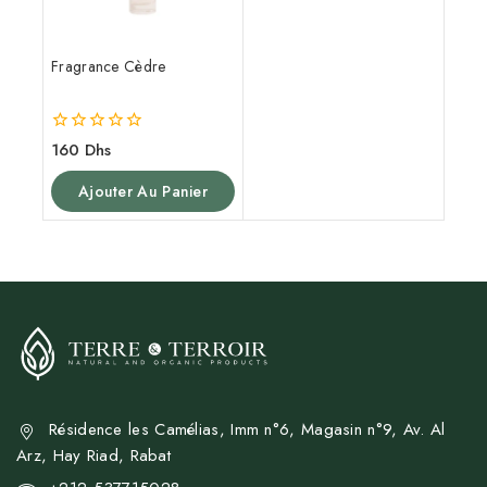
Fragrance Cèdre
0
160
Dhs
de
5
Ajouter Au Panier
Résidence les Camélias, Imm n°6, Magasin n°9, Av. Al
Arz, Hay Riad, Rabat