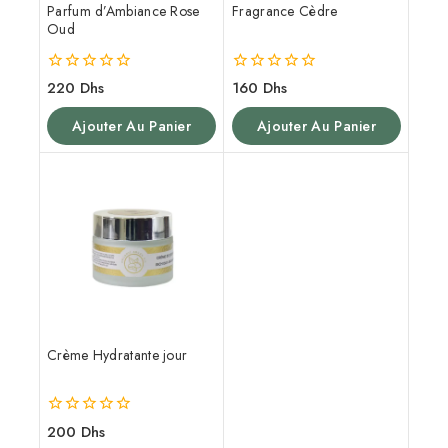
Parfum d’Ambiance Rose
Fragrance Cèdre
Oud
0
0
220
Dhs
160
Dhs
de
de
5
5
Ajouter Au Panier
Ajouter Au Panier
Crème Hydratante jour
0
200
Dhs
de