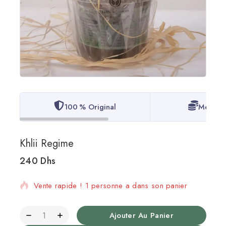
100 % Original
Meilleur
Khlii Regime
240
Dhs
6 produits vendus au cours des dernières 14 heures
Vente rapide ! 1 personne a dans son panier
Ajouter Au Panier