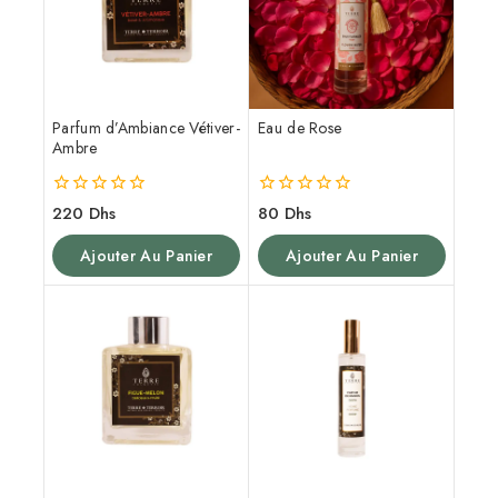
Parfum d’Ambiance Vétiver-
Eau de Rose
Ambre
0
0
220
Dhs
80
Dhs
de
de
5
5
Ajouter Au Panier
Ajouter Au Panier