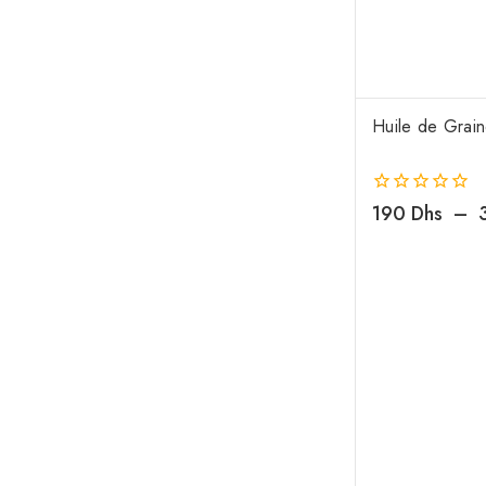
Huile de Grain
0
190
Dhs
–
de
5