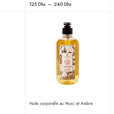
0
125
Dhs
–
240
Dhs
de
5
Huile corporelle au Musc et Ambre