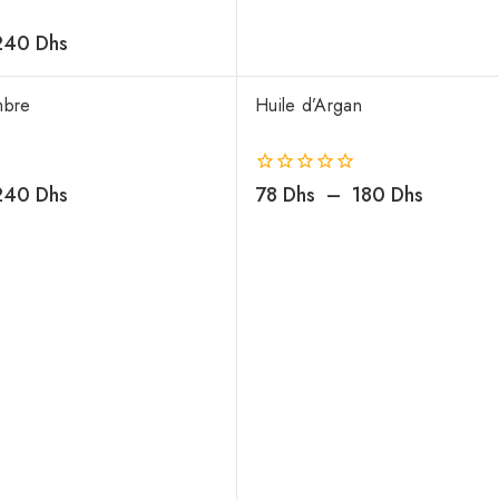
240
Dhs
mbre
Huile d’Argan
240
Dhs
0
78
Dhs
–
180
Dhs
de
5