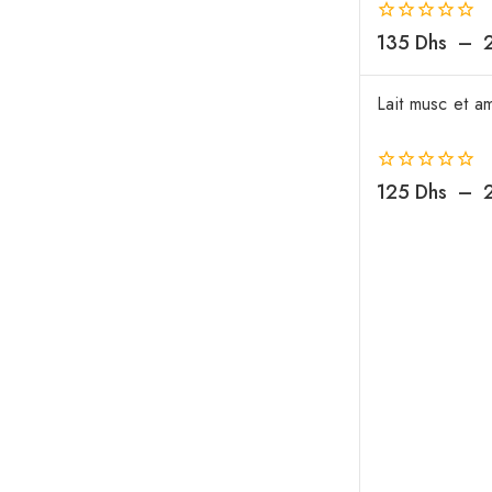
0
135
Dhs
–
de
5
Lait musc et a
0
125
Dhs
–
de
5