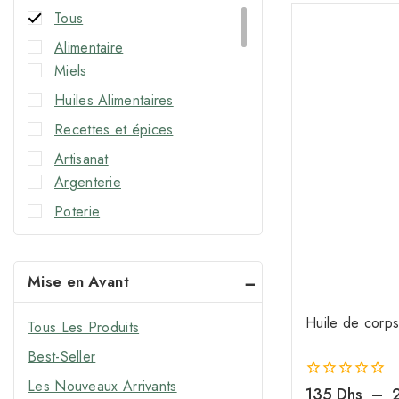
Tous
Alimentaire
Miels
Huiles Alimentaires
Recettes et épices
Artisanat
Argenterie
Poterie
Accessoires
Cheveux
Mise en Avant
Shampoings Naturels
Soins capillaires
Huile de corps
Tous Les Produits
Corps
Best-Seller
Laits de Corps
Les Nouveaux Arrivants
0
135
Dhs
–