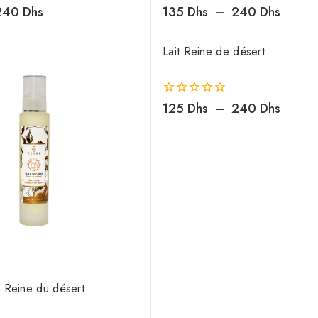
240
Dhs
0
135
Dhs
–
240
Dhs
de
5
Lait Reine de désert
0
125
Dhs
–
240
Dhs
de
5
 Reine du désert