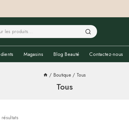
dients
Magasins
Blog Beauté
Contactez-nous
/
Boutique
/
Tous
Tous
9
résultats