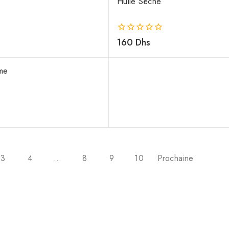
Huile Sèche
0
160
Dhs
de
5
me
3
4
…
8
9
10
Prochaine