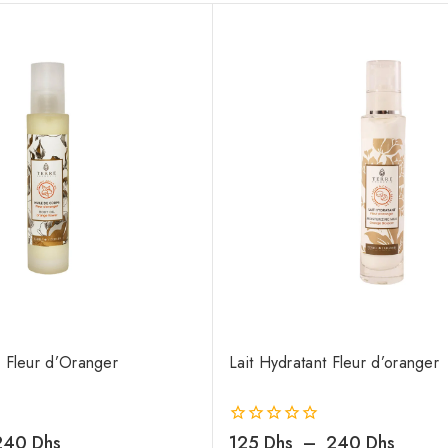
 Fleur d’Oranger
Lait Hydratant Fleur d’oranger
240
Dhs
0
125
Dhs
–
240
Dhs