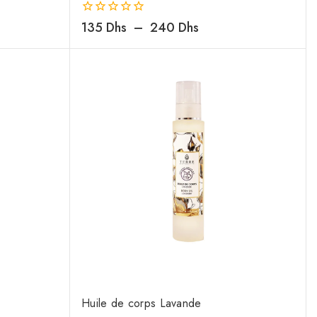
0
135
Dhs
–
240
Dhs
de
5
Huile de corps Lavande