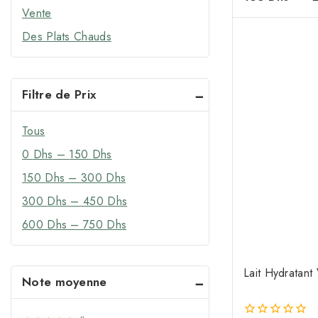
Huiles de Corps
de
Vente
5
Bougie de Massage
Des Plats Chauds
Crèmes
Savons
Filtre de Prix
Brumes Parfumantes
Femme
Tous
Homme
0
Dhs
–
150
Dhs
Hammam & Spa
150
Dhs
–
300
Dhs
Savon Noir & Ghassoul
300
Dhs
–
450
Dhs
Gommages & Enveloppements
600
Dhs
–
750
Dhs
Gels & Huiles de Douche
Accessoires de Hammam
Lait Hydratant
Maison & Bien-être
Note moyenne
Huiles Essentielles
Huiles à Brûler