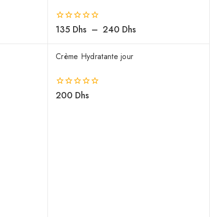
0
135
Dhs
–
240
Dhs
de
5
Crème Hydratante jour
0
200
Dhs
de
5