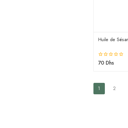
Huile de Sésa
0
70
Dhs
de
5
1
2